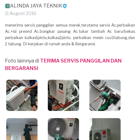
ALINDA JAYA TEKNIK
11 August 2016
menerima servis panggilan semua merek,terutama servis Ac,perbaikan
Ac,+isi preond Ac.bongkar pasang Ac.tukar tambah Ac baru/bekas
perbaikan kulkas1pintu,kulkas2pintu. perbaikan mesin cuci1tabung,dan
2 tabung. Di kerjakan di rumah anda & Bergaransi.
Foto lainnya di
TERIMA SERVIS PANGGILAN DAN
BERGARANSI