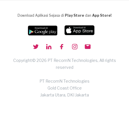
Download Aplikasi Sejasa di
Play Store
dan
App Store!
Copyright© 2026 PT RecomN Technologies, All rights
reserved
PT RecomN Technologies
Gold Coast Office
Jakarta Utara, DKI Jakarta