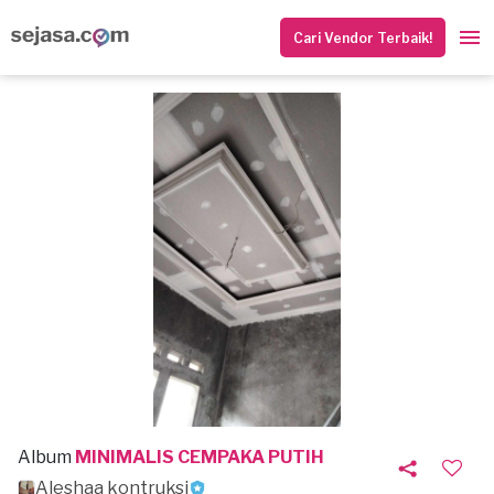
Cari Vendor Terbaik!
Album
MINIMALIS CEMPAKA PUTIH
Aleshaa kontruksi