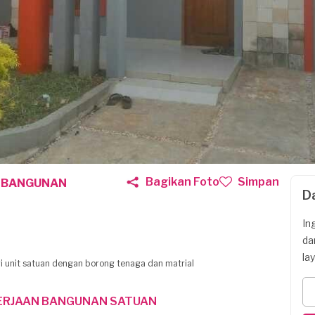
Bagikan Foto
Simpan
 BANGUNAN
D
In
da
la
ri unit satuan dengan borong tenaga dan matrial
ERJAAN BANGUNAN SATUAN