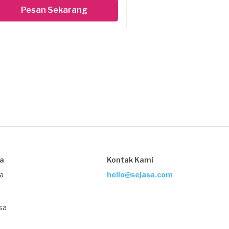
Pesan Sekarang
sa
Kontak Kami
ja
hello@sejasa.com
sa