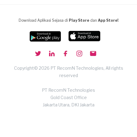
Download Aplikasi Sejasa di
Play Store
dan
App Store!
Copyright© 2026 PT RecomN Technologies, All rights
reserved
PT RecomN Technologies
Gold Coast Office
Jakarta Utara, DKI Jakarta