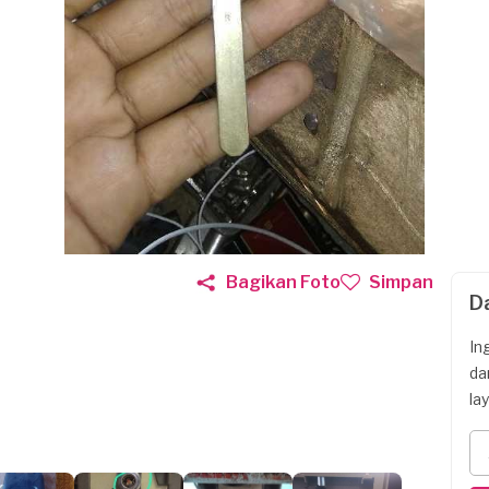
Bagikan Foto
Simpan
D
In
da
la