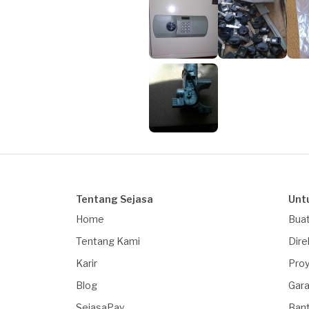
Tentang Sejasa
Unt
Home
Buat
Tentang Kami
Dire
Karir
Proy
Blog
Gara
SejasaPay
Ban