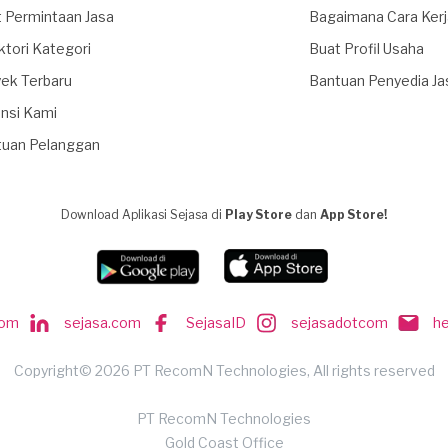
 Permintaan Jasa
Bagaimana Cara Ker
ktori Kategori
Buat Profil Usaha
ek Terbaru
Bantuan Penyedia Ja
nsi Kami
tuan Pelanggan
Download Aplikasi Sejasa di
Play Store
dan
App Store!
com
sejasa.com
SejasaID
sejasadotcom
h
Copyright© 2026 PT RecomN Technologies, All rights reserved
PT RecomN Technologies
Gold Coast Office