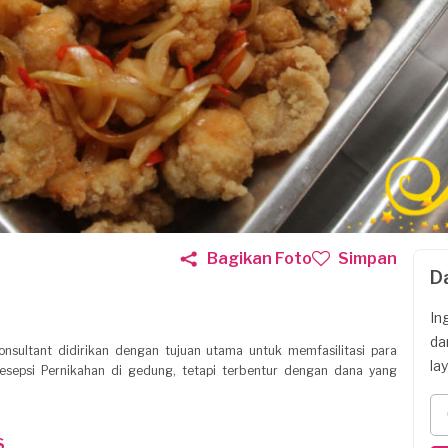
Bagikan Foto
Simpan
D
In
da
sultant didirikan dengan tujuan utama untuk memfasilitasi para
la
esepsi Pernikahan di gedung, tetapi terbentur dengan dana yang
S