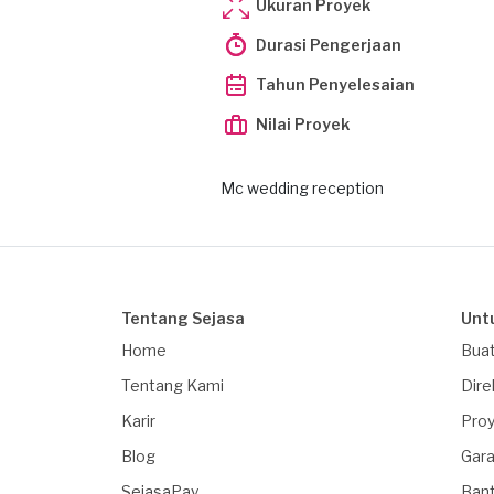
Ukuran Proyek
Durasi Pengerjaan
Tahun Penyelesaian
Nilai Proyek
Mc wedding reception
Tentang Sejasa
Unt
Home
Buat
Tentang Kami
Dire
Karir
Proy
Blog
Gara
SejasaPay
Ban