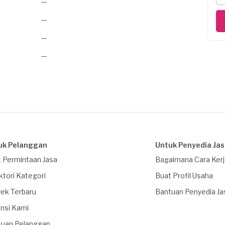
—
—
—
—
uk Pelanggan
Untuk Penyedia Ja
 Permintaan Jasa
Bagaimana Cara Ker
ktori Kategori
Buat Profil Usaha
ek Terbaru
Bantuan Penyedia Ja
nsi Kami
tuan Pelanggan