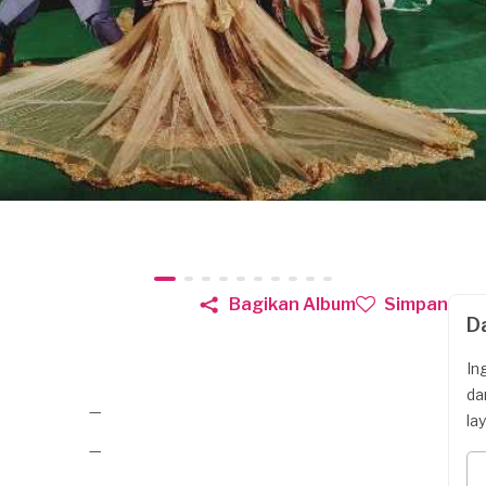
Bagikan Album
Simpan
D
In
da
—
la
—