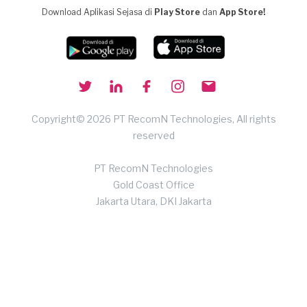
Download Aplikasi Sejasa di
Play Store
dan
App Store!
Copyright© 2026 PT RecomN Technologies, All rights
reserved
PT RecomN Technologies
Gold Coast Office
Jakarta Utara, DKI Jakarta