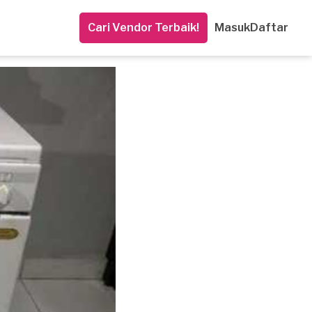
Cari Vendor Terbaik!
Masuk
Daftar