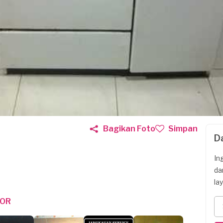
Bagikan Foto
Simpan
D
In
da
la
POR