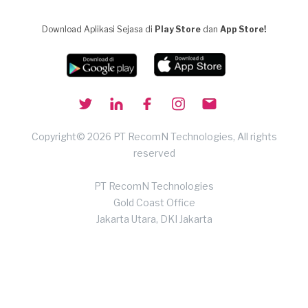
Download Aplikasi Sejasa di
Play Store
dan
App Store!
Copyright© 2026 PT RecomN Technologies, All rights
reserved
PT RecomN Technologies
Gold Coast Office
Jakarta Utara, DKI Jakarta