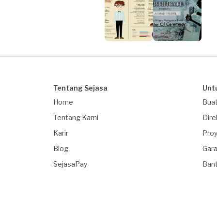
Tentang Sejasa
Unt
Home
Buat
Tentang Kami
Dire
Karir
Proy
Blog
Gara
SejasaPay
Ban