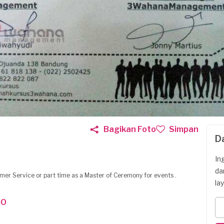
Bagikan Foto
Simpan
D
In
da
mer Service or part time as a Master of Ceremony for events .
la
IO