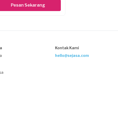
Pesan Sekarang
sa
Kontak Kami
ja
hello@sejasa.com
sa