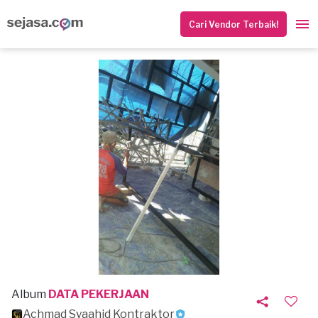
Cari Vendor Terbaik!
Album
DATA PEKERJAAN
Achmad Syaahid Kontraktor