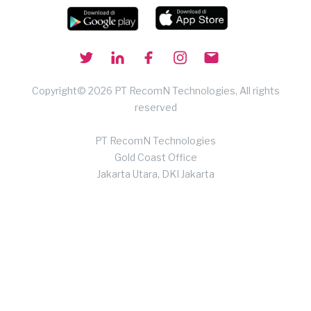
Copyright© 2026 PT RecomN Technologies, All rights
reserved
PT RecomN Technologies
Gold Coast Office
Jakarta Utara, DKI Jakarta