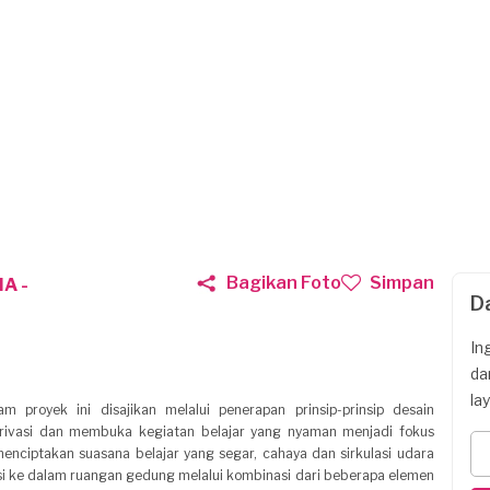
Bagikan Foto
Simpan
A -
D
In
da
la
m proyek ini disajikan melalui penerapan prinsip-prinsip desain
rivasi dan membuka kegiatan belajar yang nyaman menjadi fokus
enciptakan suasana belajar yang segar, cahaya dan sirkulasi udara
si ke dalam ruangan gedung melalui kombinasi dari beberapa elemen