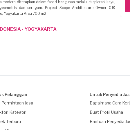
ya modern diterapkan dalam fasad bangunan melalui eksplorasi kayu,
 geometris dan seragam. Project Scope Architecture Owner OJK
ono, Yogyakarta Area 700 m2
NDONESIA - YOGYAKARTA
uk Pelanggan
Untuk Penyedia Ja
 Permintaan Jasa
Bagaimana Cara Ker
ktori Kategori
Buat Profil Usaha
ek Terbaru
Bantuan Penyedia Ja