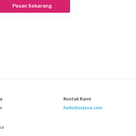
Pesan Sekarang
sa
Kontak Kami
ja
hello@sejasa.com
sa