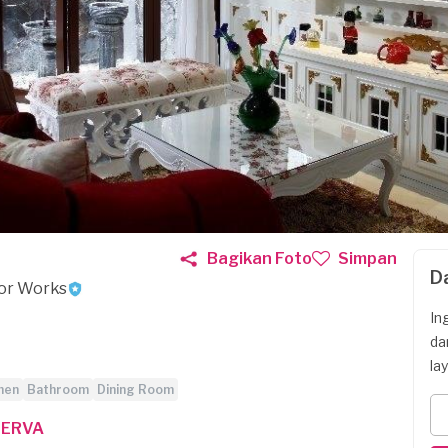
Bagikan Foto
Simpan
D
ior Works
In
da
la
hen
Bathroom
Dining Room
SERVA