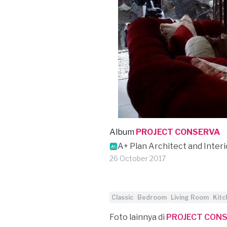
Album
PROJECT CONSERVA
A+ Plan Architect and Inter
26 October 2017
Classic
Bedroom
Living Room
Kitc
Foto lainnya di
PROJECT CON