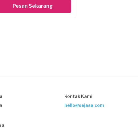
Pesan Sekarang
sa
Kontak Kami
ja
hello@sejasa.com
sa