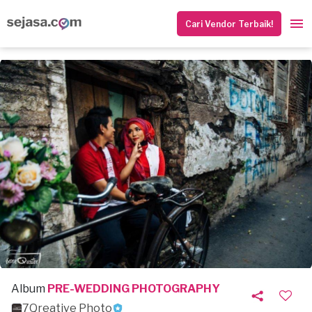
Cari Vendor Terbaik!
Album
PRE-WEDDING PHOTOGRAPHY
7Qreative Photo