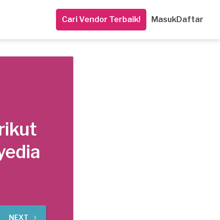
Cari Vendor Terbaik!
Masuk
Daftar
rikut
yedia
NEXT