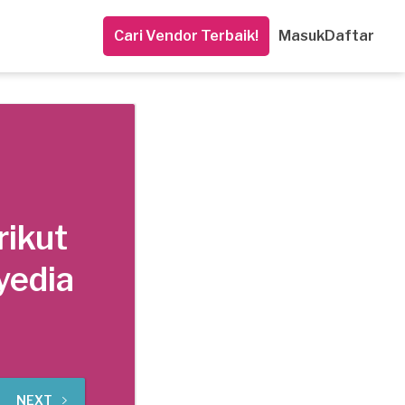
Cari Vendor Terbaik!
Masuk
Daftar
rikut
yedia
NEXT