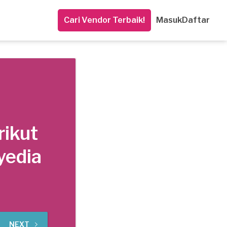
Cari Vendor Terbaik!
Masuk
Daftar
rikut
yedia
NEXT