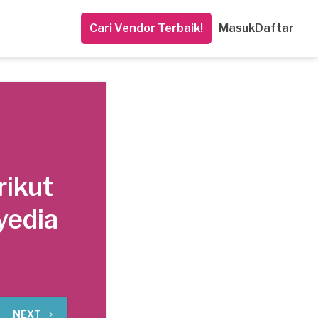
Cari Vendor Terbaik!
Masuk
Daftar
rikut
yedia
NEXT