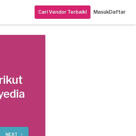
Cari Vendor Terbaik!
Masuk
Daftar
rikut
yedia
NEXT