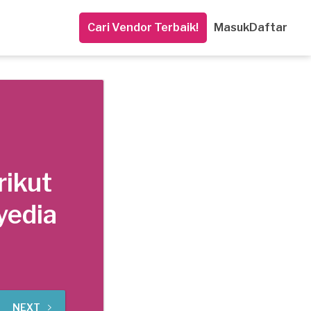
Cari Vendor Terbaik!
Masuk
Daftar
rikut
yedia
NEXT