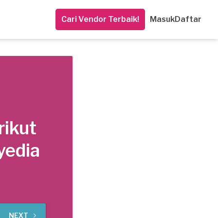
Cari Vendor Terbaik!
Masuk
Daftar
rikut
yedia
NEXT