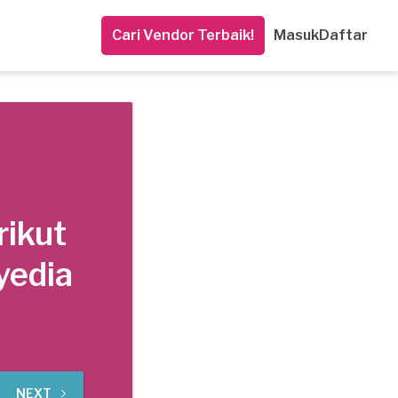
Cari Vendor Terbaik!
Masuk
Daftar
rikut
yedia
NEXT