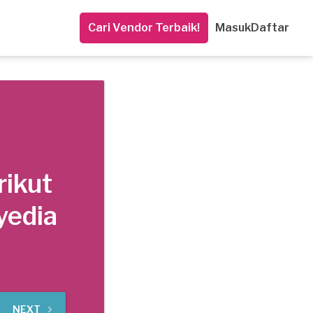
Cari Vendor Terbaik!
Masuk
Daftar
rikut
yedia
NEXT