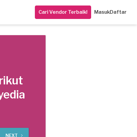
Cari Vendor Terbaik!
Masuk
Daftar
rikut
yedia
NEXT