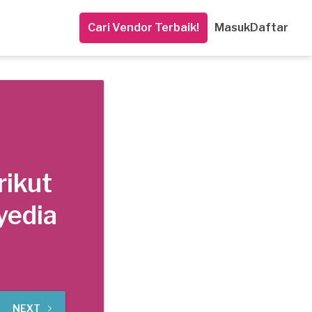
Cari Vendor Terbaik!
Masuk
Daftar
rikut
yedia
NEXT