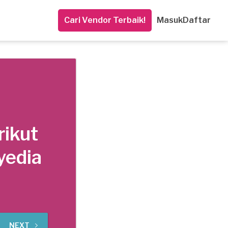
Cari Vendor Terbaik!
Masuk
Daftar
rikut
yedia
NEXT