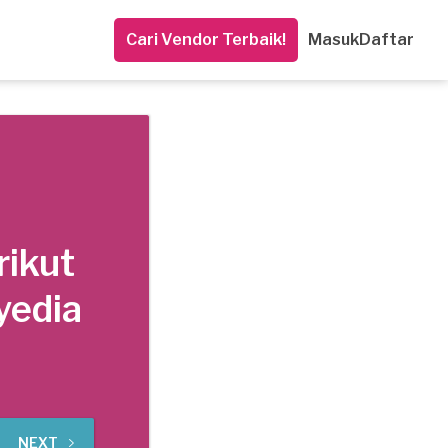
Cari Vendor Terbaik!
Masuk
Daftar
rikut
yedia
NEXT