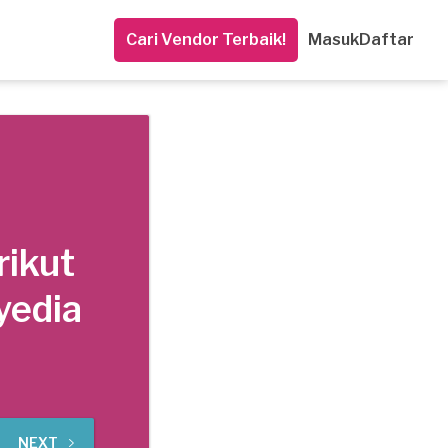
Cari Vendor Terbaik!
Masuk
Daftar
rikut
yedia
NEXT