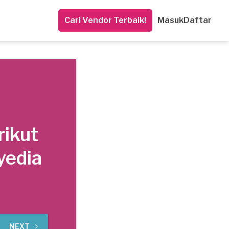
Cari Vendor Terbaik!
Masuk
Daftar
rikut
yedia
NEXT