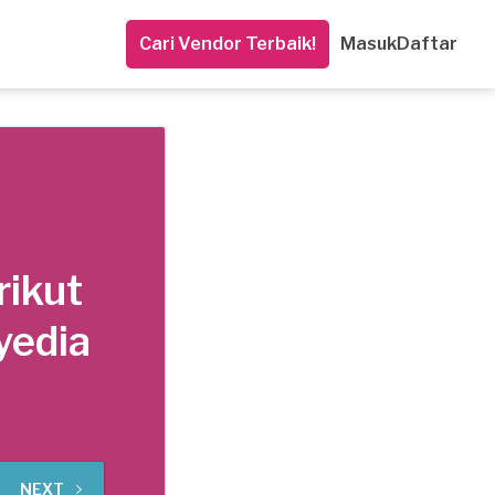
Cari Vendor Terbaik!
Masuk
Daftar
rikut
yedia
NEXT