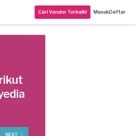
Cari Vendor Terbaik!
Masuk
Daftar
rikut
yedia
NEXT