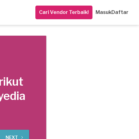
Cari Vendor Terbaik!
Masuk
Daftar
rikut
yedia
NEXT