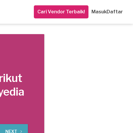
Cari Vendor Terbaik!
Masuk
Daftar
rikut
yedia
NEXT