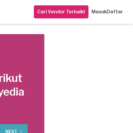
Cari Vendor Terbaik!
Masuk
Daftar
rikut
yedia
NEXT