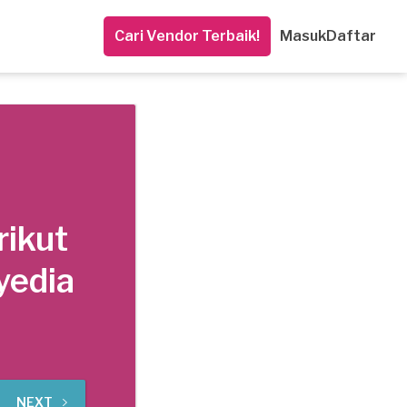
Cari Vendor Terbaik!
Masuk
Daftar
rikut
yedia
NEXT