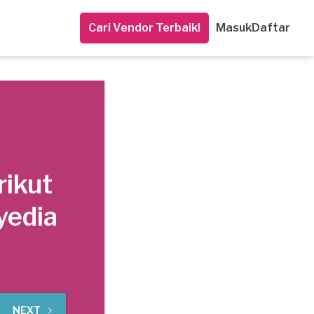
Cari Vendor Terbaik!
Masuk
Daftar
rikut
yedia
NEXT