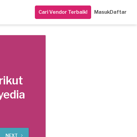
Cari Vendor Terbaik!
Masuk
Daftar
rikut
yedia
NEXT