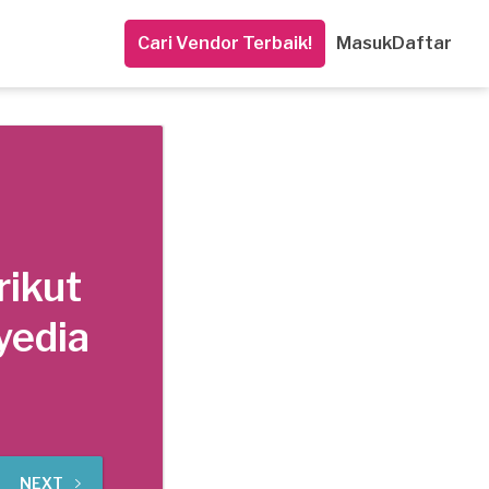
Cari Vendor Terbaik!
Masuk
Daftar
rikut
yedia
NEXT