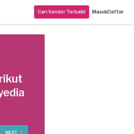
Cari Vendor Terbaik!
Masuk
Daftar
rikut
yedia
NEXT