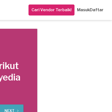
Cari Vendor Terbaik!
Masuk
Daftar
rikut
yedia
NEXT