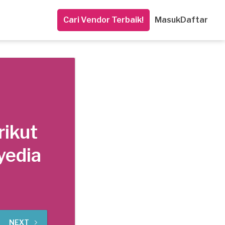
Cari Vendor Terbaik!
Masuk
Daftar
rikut
yedia
NEXT