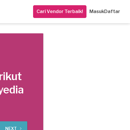
Cari Vendor Terbaik!
Masuk
Daftar
rikut
yedia
NEXT