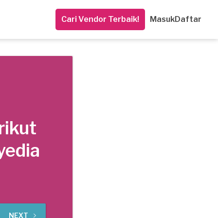
Cari Vendor Terbaik!
Masuk
Daftar
rikut
yedia
NEXT