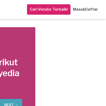
Cari Vendor Terbaik!
Masuk
Daftar
rikut
yedia
NEXT