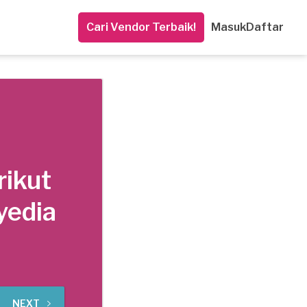
Cari Vendor Terbaik!
Masuk
Daftar
rikut
yedia
NEXT