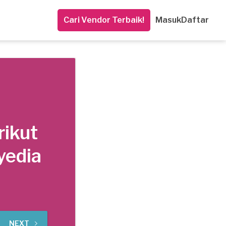
Cari Vendor Terbaik!
Masuk
Daftar
rikut
yedia
NEXT