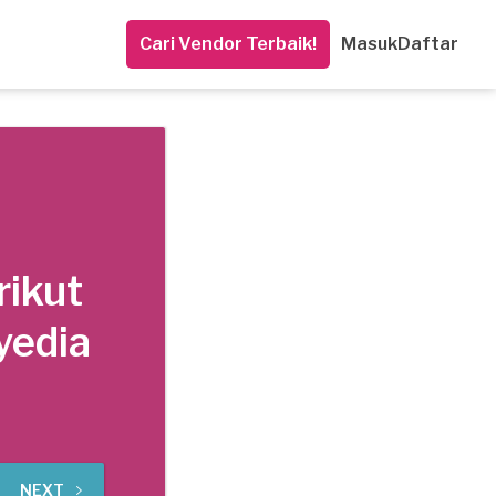
Cari Vendor Terbaik!
Masuk
Daftar
rikut
yedia
NEXT