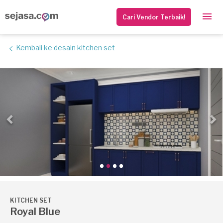
Cari Vendor Terbaik!
Kembali ke desain kitchen set
Previous
N
KITCHEN SET
Royal Blue