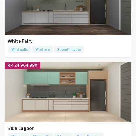
White Fairy
Minimalis
Modern
Scandinavian
RP. 24,964,980
Blue Lagoon